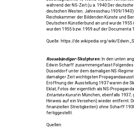
während der NS-Zeit (u.a. 1940 Der deutsche
deutschen Westen. Jahresschau 1939/1940) hi
Reichskammer der Bildenden Künste und Be
Deutschen Künstlerbund an und wurde 1955 in
wurden 1955 bzw. 1959 auf der Documenta 1 
Quelle:
https://de.wikipedia.org/wiki/Edwin_
Rossebändiger
-Skulpturen:
In den unten ang
Edwin Scharff zusammengefasst Folgendes zu
Düsseldorf unter dem damaligen NS-Regime 
damaliger Zeit wichtigsten Propagandaausste
Eröffnung der Ausstellung 1937 waren die Sk
Eklat, Fotos der eigentlich als NS-Propagand
Entartete Kunst
in München, ebenfalls 1937, 
Hinweis auf ein Versehen) wieder entfernt. 
finanziellen Streitigkeiten) ohne Scharff 
fertiggestellt.
Quellen: