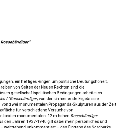
 „Rossebändiger“
ngen, ein heftiges Ringen um politische Deutungshoheit,
reiben von Seiten der Neuen Rechten sind die
diesen gesellschaftspolitischen Bedingungen arbeite ich
ties / "Rossebändiger
, von der ich hier erste Ergebnisse
asis von zwei monumentalen Propaganda-Skulpturen aus der Zeit
ionsfläche für verschiedene Versuche von
en beiden monumentalen, 12 m hohen
Rossebändiger
-
s den Jahren 1937-1940 gilt dabei mein persönliches und
te – weitgehend unkommentiert – den Eingang des Nordparks