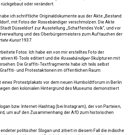
) rückgebaut oder verändert.
abe ich schriftliche Originaldokumente aus der Akte „Bestand
ldorf, mit Fotos der Rossebändiger verschmolzen. Die Akte
 Stadt Düsseldorf zur Ausstellung „Schaffendes Volk“, und vor
dtverwaltung und des Oberbürgermeisters zum Auftauchen der
rtete Kunst
1937.
eitete Fotos: Ich habe ein von mir erstelltes Foto der
tiven KI-Tools editiert und die
Rossebändiger
-Skulpturen mit
 versehen. Die Graffiti-Textfragmente habe ich teils selbst
 Graffiti- und Protestaktionen im öffentlichen Raum:
tat eines Protestplakats vor dem neuen Humboldtforum in Berlin
 gegen den kolonialen Hintergrund des Museums demonstriert
 Slogan bzw. Internet-Hashtag (bei Instagram), der von Parteien,
 wird, um auf den Zusammenhang der AfD zum historischen
wendeter politischer Slogan und zitiert in diesem Fall die indische