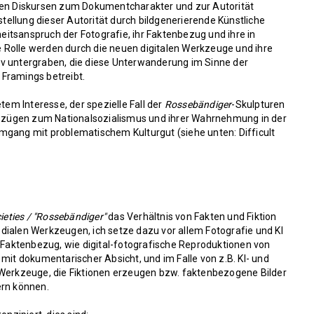
 den Diskursen zum Dokumentcharakter und zur Autorität
estellung dieser Autorität durch bildgenerierende Künstliche
rheitsanspruch der Fotografie, ihr Faktenbezug und ihre in
 Rolle werden durch die neuen digitalen Werkzeuge und ihre
v untergraben, die diese Unterwanderung im Sinne der
Framings betreibt.
tem Interesse, der spezielle Fall der
Rossebändiger
-Skulpturen
 Bezügen zum Nationalsozialismus und ihrer Wahrnehmung in der
mgang mit problematischem Kulturgut (siehe unten: Difficult
ieties / "Rossebändiger"
das Verhältnis von Fakten und Fiktion
len Werkzeugen, ich setze dazu vor allem Fotografie und KI
m Faktenbezug, wie digital-fotografische Reproduktionen von
mit dokumentarischer Absicht, und im Falle von z.B. KI- und
 Werkzeuge, die Fiktionen erzeugen bzw. faktenbezogene Bilder
ern können.