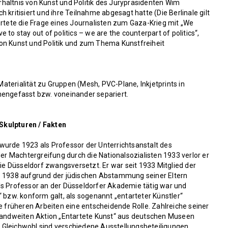
hältnis von Kunst und Politik des Jurypräsidenten Wim
 kritisiert und ihre Teilnahme abgesagt hatte (Die Berlinale gilt
ortete die Frage eines Journalisten zum Gaza-Krieg mit „We
ve to stay out of politics – we are the counterpart of politics“,
on Kunst und Politik und zum Thema Kunstfreiheit
 Materialität zu Gruppen (Mesh, PVC-Plane, Inkjetprints in
ngefasst bzw. voneinander separiert.
Skulpturen / Fakten
wurde 1923 als Professor der Unterrichtsanstalt des
 Machtergreifung durch die Nationalsozialisten 1933 verlor er
 Düsseldorf zwangsversetzt. Er war seit 1933 Mitglied der
gs 1938 aufgrund der jüdischen Abstammung seiner Eltern
ls Professor an der Düsseldorfer Akademie tätig war und
“ bzw. konform galt, als sogenannt „entarteter Künstler“
ne früheren Arbeiten eine entscheidende Rolle. Zahlreiche seiner
ndweiten Aktion „Entartete Kunst“ aus deutschen Museen
 Gleichwohl sind verschiedene Ausstellungsbeteiligungen