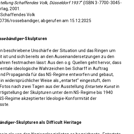
ellung Schaffendes Volk, Düsseldorf 1937
“ (ISBN 3-7700-3045-
rlag, 2001.
8 Schaffendes Volk
40736/rossebandiger
, abgerufen am 15.12.2025
ssebändiger
-Skulpturen
ben beschriebene Unschärfe der Situation und das Ringen um
 ist und sich bereits an den Auseinandersetzungen zu den
hren festmachen lässt: Aus den o.g. Quellen geht hervor, dass
entale ideologische Wahrzeichen bei Scharff in Auftrag
 und Propaganda für das NS-Regime entworfen und gebaut,
 in widersprüchlicher Weise als „entartet“ eingestuft, dem
Fotos nach zwei Tagen aus der Ausstellung
Entartete Kunst
in
rtigstellung der Skulpturen unter dem NS-Regime bis 1940
NS-Regime akzeptierter Ideologie-Konformität der
sste.
ändiger
-Skulpturen als Difficult Heritage