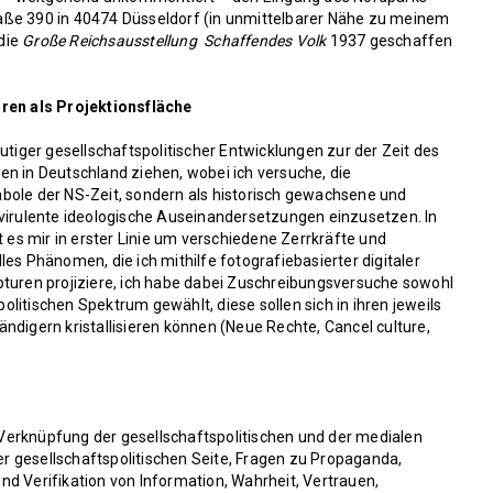
aße 390 in 40474 Düsseldorf (in unmittelbarer Nähe zu meinem
die
Große Reichsausstellung Schaffendes Volk
1937 geschaffen
ren als Projektionsfläche
utiger gesellschaftspolitischer Entwicklungen zur der Zeit des
n in Deutschland ziehen, wobei ich versuche, die
bole der NS-Zeit, sondern als historisch gewachsene und
 virulente ideologische Auseinandersetzungen einzusetzen. In
 es mir in erster Linie um verschiedene Zerrkräfte und
es Phänomen, die ich mithilfe fotografiebasierter digitaler
pturen projiziere, ich habe dabei Zuschreibungsversuche sowohl
litischen Spektrum gewählt, diese sollen sich in ihren jeweils
ndigern kristallisieren können (Neue Rechte, Cancel culture,
Verknüpfung der gesellschaftspolitischen und der medialen
 gesellschaftspolitischen Seite, Fragen zu Propaganda,
 und Verifikation von Information, Wahrheit, Vertrauen,