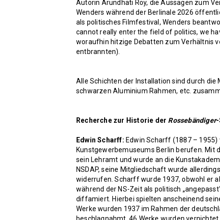
Autorin Arundhati Roy, die Aussagen zum Ver
Wenders während der Berlinale 2026 öffentlich
als politisches Filmfestival, Wenders beantw
cannot really enter the field of politics, we ha
woraufhin hitzige Debatten zum Verhältnis v
entbrannten).
Alle Schichten der Installation sind durch die
schwarzen Aluminium Rahmen, etc. zusamme
Recherche zur Historie der
Rossebändiger
-
Edwin Scharff:
Edwin Scharff (1887 – 1955) 
Kunstgewerbemuseums Berlin berufen. Mit der
sein Lehramt und wurde an die Kunstakademie
NSDAP, seine Mitgliedschaft wurde allerdin
widerrufen. Scharff wurde 1937, obwohl er a
während der NS-Zeit als politisch „angepasst
diffamiert. Hierbei spielten anscheinend sei
Werke wurden 1937 im Rahmen der deutschla
beschlagnahmt, 46 Werke wurden vernichtet.