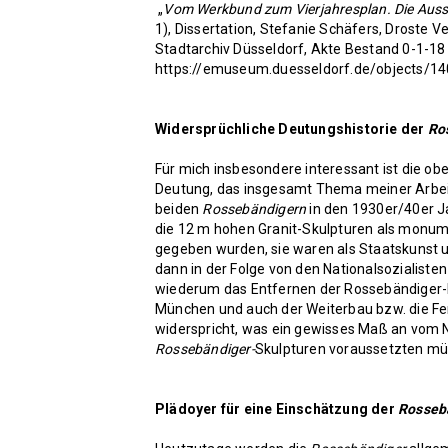
„
Vom Werkbund zum Vierjahresplan. Die Ausst
1), Dissertation, Stefanie Schäfers, Droste Ve
Stadtarchiv Düsseldorf, Akte Bestand 0-1-1
https://emuseum.duesseldorf.de/objects/1
Widersprüchliche Deutungshistorie der
Ro
Für mich insbesondere interessant ist die o
Deutung, das insgesamt Thema meiner Arbeit
beiden
Rossebändigern
in den 1930er/40er Ja
die 12 m hohen Granit-Skulpturen als monum
gegeben wurden, sie waren als Staatskunst
dann in der Folge von den Nationalsozialisten
wiederum das Entfernen der Rossebändiger-
München und auch der Weiterbau bzw. die Fe
widerspricht, was ein gewisses Maß an vom 
Rossebändiger-
Skulpturen voraussetzten mü
Plädoyer für eine Einschätzung der
Rosseb