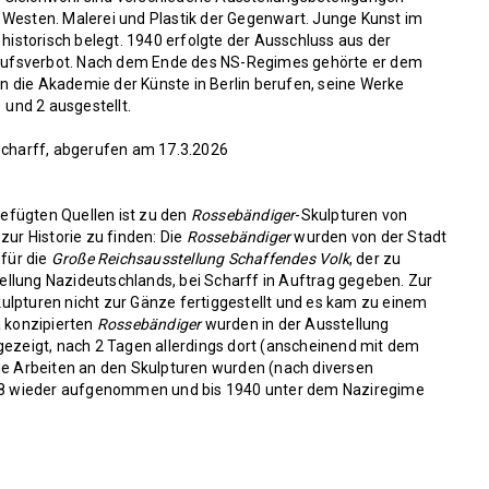
 Westen. Malerei und Plastik der Gegenwart. Junge Kunst im
storisch belegt. 1940 erfolgte der Ausschluss aus der
rufsverbot. Nach dem Ende des NS-Regimes gehörte er dem
 die Akademie der Künste in Berlin berufen, seine Werke
und 2 ausgestellt.
Scharff
, abgerufen am 17.3.2026
efügten Quellen ist zu den
Rossebändiger
-Skulpturen von
r Historie zu finden: Die
Rossebändiger
wurden von der Stadt
für die
Große Reichsausstellung Schaffendes Volk
, der zu
llung Nazideutschlands, bei Scharff in Auftrag gegeben. Zur
ulpturen nicht zur Gänze fertiggestellt und es kam zu einem
a konzipierten
Rossebändiger
wurden in der Ausstellung
gezeigt, nach 2 Tagen allerdings dort (anscheinend mit dem
Die Arbeiten an den Skulpturen wurden (nach diversen
1938 wieder aufgenommen und bis 1940 unter dem Naziregime