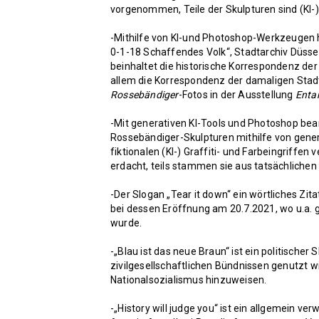
vorgenommen, Teile der Skulpturen sind (KI-
-Mithilfe von KI-und Photoshop-Werkzeugen h
0-1-18 Schaffendes Volk“, Stadtarchiv Düsse
beinhaltet die historische Korrespondenz der
allem die Korrespondenz der damaligen Sta
Rossebändiger
-Fotos in der Ausstellung
Enta
-Mit generativen KI-Tools und Photoshop bearb
Rossebändiger-Skulpturen mithilfe von genera
fiktionalen (KI-) Graffiti- und Farbeingriffen
erdacht, teils stammen sie aus tatsächlichen
-Der Slogan „Tear it down“ ein wörtliches Zi
bei dessen Eröffnung am 20.7.2021, wo u.a.
wurde.
-„Blau ist das neue Braun“ ist ein politischer
zivilgesellschaftlichen Bündnissen genutzt
Nationalsozialismus hinzuweisen.
-„History will judge you“ ist ein allgemein ver