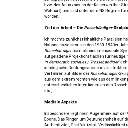
bzw. des Aquazoos an der Kaiserwerther Str
Wohnort) und sind unter dem NS Regime für 
worden.
Ziel der Arbeit – Die
Rossebändiger
-Skulptu
Ich möchte zunächst inhaltliche Parallelen he
Nationalsozialismus in den 1930-1940er Jahre
Rossebändiger
nicht als eindimensionale Sym
aufgeladene Projektionsflächen für heutige,
In democratic societies / "Rossebändiger"
geht
ideologische Deutungsversuche als strukturell
Verfahren auf Bilder der
Rossebändiger-
Skul
aus dem extrem rechten wie aus dem linken po
unterschiedlichen Intentionen an den Rossebä
etc.).
Mediale Aspekte
Insbesondere liegt mein Augenmerk auf der 
Ebene. Das Ringen um Deutungshoheit auf der
Authentizität, Postfaktizität, Verlässlichkeit