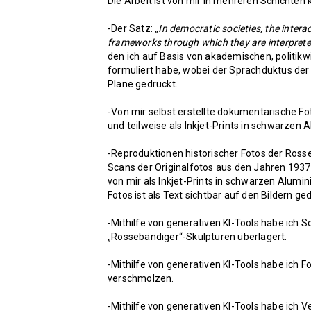
Die Arbeit ist von mir in mehreren Schichten k
-Der Satz: „
In democratic societies, the inter
frameworks through which they are interpreted
den ich auf Basis von akademischen, politi
formuliert habe, wobei der Sprachduktus der A
Plane gedruckt.
-Von mir selbst erstellte dokumentarische F
und teilweise als Inkjet-Prints in schwarzen 
-Reproduktionen historischer Fotos der Ross
Scans der Originalfotos aus den Jahren 1937-
von mir als Inkjet-Prints in schwarzen Alumin
Fotos ist als Text sichtbar auf den Bildern ge
-Mithilfe von generativen KI-Tools habe ich 
„Rossebändiger“-Skulpturen überlagert.
-Mithilfe von generativen KI-Tools habe ich
verschmolzen.
-Mithilfe von generativen KI-Tools habe ich 