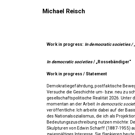
Michael Reisch
Work in progress:
In democratic societies
/
In democratic societies
/ „Rossebändiger“
Work in progress / Statement
Demokratiegefährdung, postfaktische Bewegu
Versuche die Geschichte um- bzw. neu zu sch
gesellschaftspolitische Realität 2026. Unter 
momentan an der Arbeit
In democratic socie
veröffentliche: Ich arbeite dabei auf der B
des Nationalsozialismus, die ich als Projekt
Bedeutungszuschreibung nutzen möchte: D
Skulpturen von Edwin Scharff (1887-1955) au
zwiespältiges Interesse. Sie flankieren heu