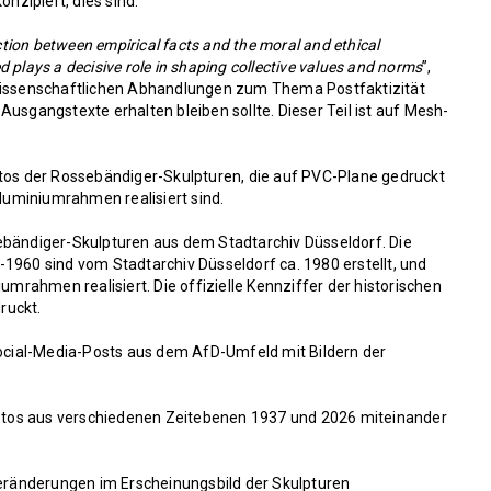
onzipiert, dies sind:
action between empirical facts and the moral and ethical
 plays a decisive role in shaping collective values and norms
”,
kwissenschaftlichen Abhandlungen zum Thema Postfaktizität
usgangstexte erhalten bleiben sollte. Dieser Teil ist auf Mesh-
otos der Rossebändiger-Skulpturen, die auf PVC-Plane gedruckt
Aluminiumrahmen realisiert sind.
ebändiger-Skulpturen aus dem Stadtarchiv Düsseldorf. Die
1960 sind vom Stadtarchiv Düsseldorf ca. 1980 erstellt, und
iumrahmen realisiert. Die offizielle Kennziffer der historischen
druckt.
Social-Media-Posts aus dem AfD-Umfeld mit Bildern der
 Fotos aus verschiedenen Zeitebenen 1937 und 2026 miteinander
Veränderungen im Erscheinungsbild der Skulpturen