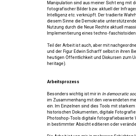
Manipulation sind aus meiner Sicht eng mit
fotografischer Bilder bzw. aktuell der Infrag
Intelligenz etc. verknüpft. Der tradierte Wah
diesem Sinne die Demokratie unterstützende
Nutzung durch die Neue Rechte aktuell massi
Implementierung eines techno-faschistoiden 
Teil der Arbeit ist auch, aber mit nachgeordne
und der Figur Edwin Scharff selbst in ihren
heutigen Öffentlichkeit und Diskursen zum U
heritage).
Arbeitsprozess
Besonders wichtig ist mir in
In democratic soc
im Zusammenhang mit den verwendeten media
ein. Im Einzelnen sind dies Tools mit starke
historischen Dokumenten, digitale Fotografie 
Photoshop-Tools digitale fotografiebasierte
in bestimmter Absicht editieren oder veränd